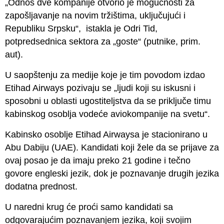
„Odnos dve kompanije otvorio je mogućnosti za
zapošljavanje na novim tržištima, uključujući i
Republiku Srpsku“, istakla je Odri Tid,
potpredsednica sektora za „goste“ (putnike, prim.
aut).
U saopštenju za medije koje je tim povodom izdao
Etihad Airways pozivaju se „ljudi koji su iskusni i
sposobni u oblasti ugostiteljstva da se priključe timu
kabinskog osoblja vodeće aviokompanije na svetu“.
Kabinsko osoblje Etihad Airwaysa je stacionirano u
Abu Dabiju (UAE). Kandidati koji žele da se prijave za
ovaj posao je da imaju preko 21 godine i tečno
govore engleski jezik, dok je poznavanje drugih jezika
dodatna prednost.
U naredni krug će proći samo kandidati sa
odgovarajućim poznavanjem jezika, koji svojim