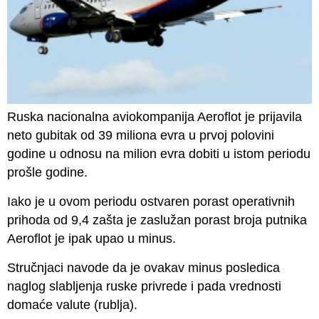
Ruska nacionalna aviokompanija Aeroflot je prijavila
neto gubitak od 39 miliona evra u prvoj polovini
godine u odnosu na milion evra dobiti u istom periodu
prošle godine.
Iako je u ovom periodu ostvaren porast operativnih
prihoda od 9,4 zašta je zaslužan porast broja putnika
Aeroflot je ipak upao u minus.
Stručnjaci navode da je ovakav minus posledica
naglog slabljenja ruske privrede i pada vrednosti
domaće valute (rublja).