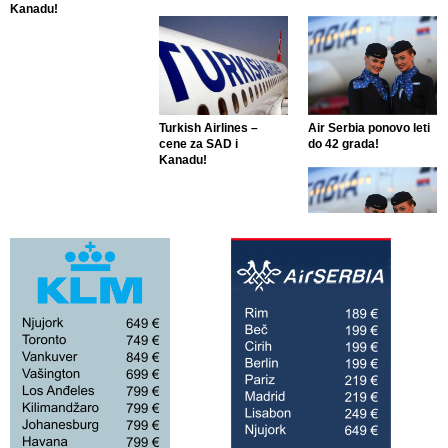
Kanadu!
Turkish Airlines –
Air Serbia ponovo leti
cene za SAD i
do 42 grada!
Kanadu!
Air Serbia ponovo leti
do 42 grada!