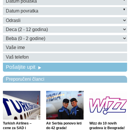
Pošaljite upit
Preporučeni članci
Turkish Airlines –
Air Serbia ponovo leti
Wizz do 10 novih
cene za SAD i
do 42 grada!
gradova iz Beograda!