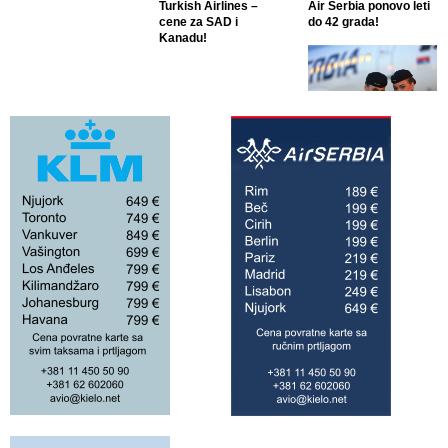
Turkish Airlines –
Air Serbia ponovo leti
cene za SAD i
do 42 grada!
Kanadu!
Air Serbia ponovo leti
do 42 grada!