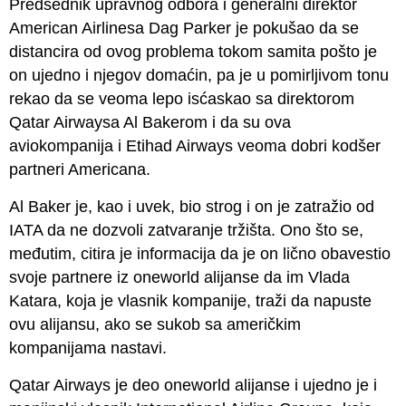
Predsednik upravnog odbora i generalni direktor
American Airlinesa Dag Parker je pokušao da se
distancira od ovog problema tokom samita pošto je
on ujedno i njegov domaćin, pa je u pomirljivom tonu
rekao da se veoma lepo isćaskao sa direktorom
Qatar Airwaysa Al Bakerom i da su ova
aviokompanija i Etihad Airways veoma dobri kodšer
partneri Americana.
Al Baker je, kao i uvek, bio strog i on je zatražio od
IATA da ne dozvoli zatvaranje tržišta. Ono što se,
međutim, citira je informacija da je on lično obavestio
svoje partnere iz oneworld alijanse da im Vlada
Katara, koja je vlasnik kompanije, traži da napuste
ovu alijansu, ako se sukob sa američkim
kompanijama nastavi.
Qatar Airways je deo oneworld alijanse i ujedno je i