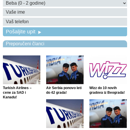
Pošaljite upit
Preporučeni članci
Turkish Airlines –
Air Serbia ponovo leti
Wizz do 10 novih
cene za SAD i
do 42 grada!
gradova iz Beograda!
Kanadu!