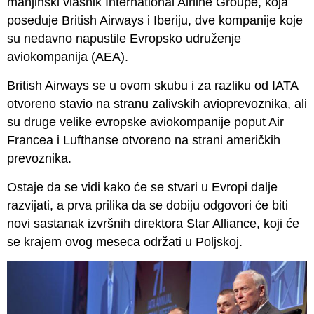
manjinski vlasnik International Airline Groupe, koja
poseduje British Airways i Iberiju, dve kompanije koje
su nedavno napustile Evropsko udruženje
aviokompanija (AEA).
British Airways se u ovom skubu i za razliku od IATA
otvoreno stavio na stranu zalivskih avioprevoznika, ali
su druge velike evropske aviokompanije poput Air
Francea i Lufthanse otvoreno na strani američkih
prevoznika.
Ostaje da se vidi kako će se stvari u Evropi dalje
razvijati, a prva prilika da se dobiju odgovori će biti
novi sastanak izvršnih direktora Star Alliance, koji će
se krajem ovog meseca održati u Poljskoj.