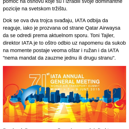
pomoć na osnovu koje su i izradili svoje dominantne
pozicije na svetskom tržištu.
Dok se ova dva trojca svađaju, IATA odbija da
reaguje, iako je prozvana od strane Qatar Airwaysa
da se odredi prema aktuelnom sporu. Toni Tajler,
direktor IATA je to oštro odbio uz napomenu da sukob
na momente postaje veoma oštar i ružan i da IATA
"nema mandat da zauzme jednu ili drugu stranu".