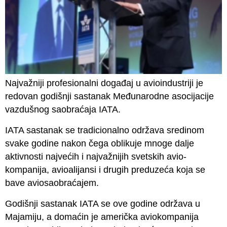
Najvažniji profesionalni događaj u avioindustriji je
redovan godišnji sastanak Međunarodne asocijacije
vazdušnog saobraćaja IATA.
IATA sastanak se tradicionalno održava sredinom
svake godine nakon čega oblikuje mnoge dalje
aktivnosti najvećih i najvažnijih svetskih avio-
kompanija, avioalijansi i drugih preduzeća koja se
bave aviosaobraćajem.
Godišnji sastanak IATA se ove godine održava u
Majamiju, a domaćin je američka aviokompanija