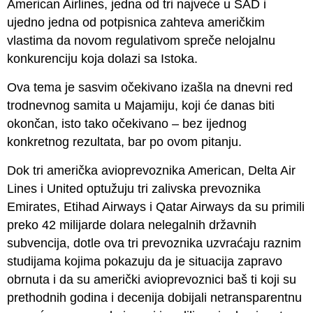
American Airlines, jedna od tri najveće u SAD i
ujedno jedna od potpisnica zahteva američkim
vlastima da novom regulativom spreče nelojalnu
konkurenciju koja dolazi sa Istoka.
Ova tema je sasvim očekivano izašla na dnevni red
trodnevnog samita u Majamiju, koji će danas biti
okončan, isto tako očekivano – bez ijednog
konkretnog rezultata, bar po ovom pitanju.
Dok tri američka avioprevoznika American, Delta Air
Lines i United optužuju tri zalivska prevoznika
Emirates, Etihad Airways i Qatar Airways da su primili
preko 42 milijarde dolara nelegalnih državnih
subvencija, dotle ova tri prevoznika uzvraćaju raznim
studijama kojima pokazuju da je situacija zapravo
obrnuta i da su američki avioprevoznici baš ti koji su
prethodnih godina i decenija dobijali netransparentnu