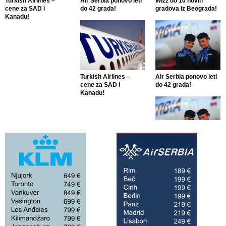
Turkish Airlines –
Air Serbia ponovo leti
Wizz do 10 novih
cene za SAD i
do 42 grada!
gradova iz Beograda!
Kanadu!
Turkish Airlines –
Air Serbia ponovo leti
cene za SAD i
do 42 grada!
Kanadu!
Air Serbia ponovo leti
do 42 grada!