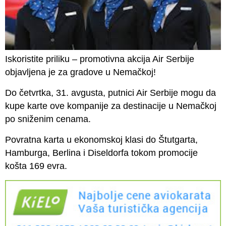
Iskoristite priliku – promotivna akcija Air Serbije
objavljena je za gradove u Nemačkoj!
Do četvrtka, 31. avgusta, putnici Air Serbije mogu da
kupe karte ove kompanije za destinacije u Nemačkoj
po sniženim cenama.
Povratna karta u ekonomskoj klasi do Štutgarta,
Hamburga, Berlina i Diseldorfa tokom promocije
košta 169 evra.