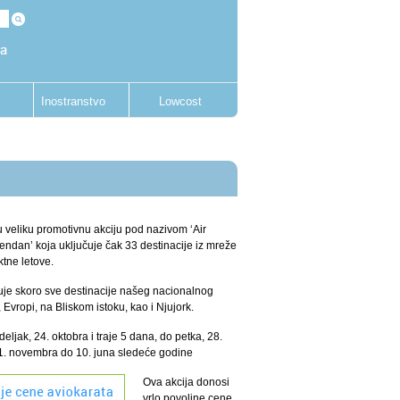
Inostranstvo
Lowcost
vu veliku promotivnu akciju pod nazivom ‘Air
đendan’ koja uključuje čak 33 destinacije iz mreže
ktne letove.
uje skoro sve destinacije našeg nacionalnog
Evropi, na Bliskom istoku, kao i Njujork.
ljak, 24. oktobra i traje 5 dana, do petka, 28.
 1. novembra do 10. juna sledeće godine
Ova akcija donosi
vrlo povoljne cene