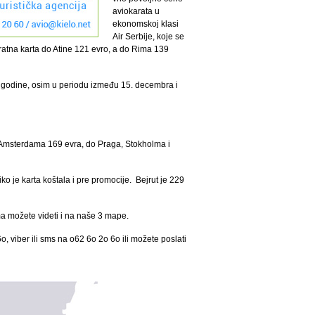
aviokarata u
ekonomskoj klasi
Air Serbije, koje se
vratna karta do Atine 121 evro, a do Rima 139
 godine, osim u periodu između 15. decembra i
 i Amsterdama 169 evra, do Praga, Stokholma i
liko je karta koštala i pre promocije. Bejrut je 229
ma možete videti i na naše 3 mape.
, viber ili sms na o62 6o 2o 6o ili možete poslati