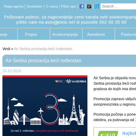
Pitajte agenta
Newsletter
O nama
Pišite nam
anje
Propisi
Aviokompanije
Aerodromi
Poslovni
putnik
Vesti »
Air Serbia proslavlja treći rođendan
Air Serbia proslavlja treći rođendan
24.10.2016.
Air Serbia je objavila no
Serbia proslavlja treći ro
gradova do kojih ima dire
Promocija zapravo uključ
avioprevoznika u regionu, 
Promocija počinje u ponede
oktobra, za putovanja od