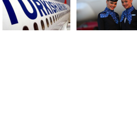
Turkish Airlines – cene za SAD i
Air Serbia ponovo leti do 42 grada!
Kanadu!