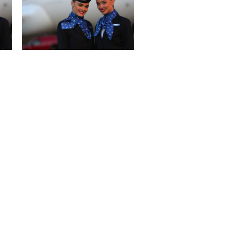
Air Serbia ponovo leti do 42 grada!