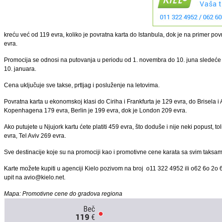
kreću već od 119 evra, koliko je povratna karta do Istanbula, dok je na primer po
evra.
Promocija se odnosi na putovanja u periodu od 1. novembra do 10. juna sledeće
10. januara.
Cena uključuje sve takse, prtljag i posluženje na letovima.
Povratna karta u ekonomskoj klasi do Ciriha i Frankfurta je 129 evra, do Brisela
Kopenhagena 179 evra, Berlin je 199 evra, dok je London 209 evra.
Ako putujete u Njujork kartu ćete platiti 459 evra, što doduše i nije neki popust, to
evra, Tel Aviv 269 evra.
Sve destinacije koje su na promociji kao i promotivne cene karata sa svim taksa
Karte možete kupiti u agenciji Kielo pozivom na broj o11 322 4952 ili o62 6o 2o 6o
upit na avio@kielo.net.
Mapa: Promotivne cene do gradova regiona