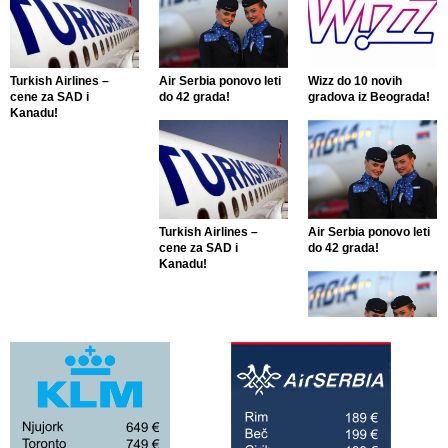
Turkish Airlines –
Air Serbia ponovo leti
Wizz do 10 novih
cene za SAD i
do 42 grada!
gradova iz Beograda!
Kanadu!
Turkish Airlines –
Air Serbia ponovo leti
cene za SAD i
do 42 grada!
Kanadu!
Air Serbia ponovo leti
do 42 grada!