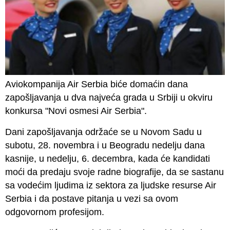
Aviokompanija Air Serbia biće domaćin dana
zapošljavanja u dva najveća grada u Srbiji u okviru
konkursa "Novi osmesi Air Serbia".
Dani zapošljavanja održaće se u Novom Sadu u
subotu, 28. novembra i u Beogradu nedelju dana
kasnije, u nedelju, 6. decembra, kada će kandidati
moći da predaju svoje radne biografije, da se sastanu
sa vodećim ljudima iz sektora za ljudske resurse Air
Serbia i da postave pitanja u vezi sa ovom
odgovornom profesijom.