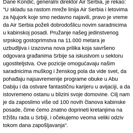
Dane Kondić, generalni direktor Air Serbia, je rekao:
"U skladu sa rastom mreže linija Air Serbia i letovima
za Njujork koje smo nedavno najavili, pravo je vreme
da Air Serbia poželi dobrodošlicu novim saradnicima
u kabinskoj posadi. Pružanje našeg jedinstvenog
srpskog gostoprimstva na 11.000 metara je
uzbudljiva i izazovna nova prilika koja savršeno
odgovara građanima Srbije sa iskustvom u sektoru
ugostiteljstva. Ove pozicije omogućavaju našim
saradnicima muškog i ženskog pola da vide svet, da
pohađaju najsavremenije programe obuke u Abu
Dabiju i da ostvare fantastičnu karijeru u avijaciji, a da
istovremeno ostanu u blizini svoje domovine. Cilj nam
je da zaposlimo više od 100 novih članova kabinske
posade, čime ćemo znatno doprineti kretanjima na
tržištu rada u Srbiji, i očekujemo veoma veliki odziv
tokom dana zapošljavanja".