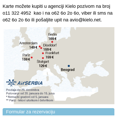
Karte možete kupiti u agenciji Kielo pozivom na broj
o11 322 4952 kao i na o62 6o 2o 6o, viber ili sms na
o62 6o 2o 6o ili pošaljite upit na avio@kielo.net.
Formular za rezervaciju