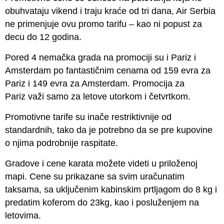
obuhvataju vikend i traju kraće od tri dana, Air Serbia
ne primenjuje ovu promo tarifu – kao ni popust za
decu do 12 godina.
Pored 4 nemačka grada na promociji su i Pariz i
Amsterdam po fantastičnim cenama od 159 evra za
Pariz i 149 evra za Amsterdam. Promocija za
Pariz važi samo za letove utorkom i četvrtkom.
Promotivne tarife su inače restriktivnije od
standardnih, tako da je potrebno da se pre kupovine
o njima podrobnije raspitate.
Gradove i cene karata možete videti u priloženoj
mapi. Cene su prikazane sa svim uračunatim
taksama, sa uključenim kabinskim prtljagom do 8 kg i
predatim koferom do 23kg, kao i posluženjem na
letovima.