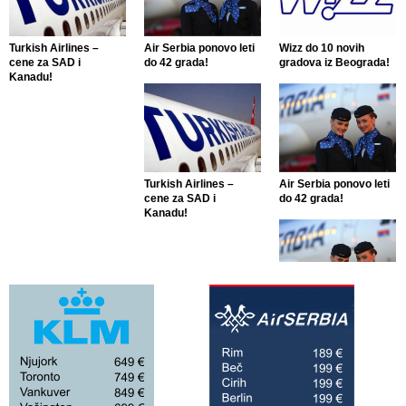
Turkish Airlines –
Air Serbia ponovo leti
Wizz do 10 novih
cene za SAD i
do 42 grada!
gradova iz Beograda!
Kanadu!
Turkish Airlines –
Air Serbia ponovo leti
cene za SAD i
do 42 grada!
Kanadu!
Air Serbia ponovo leti
do 42 grada!