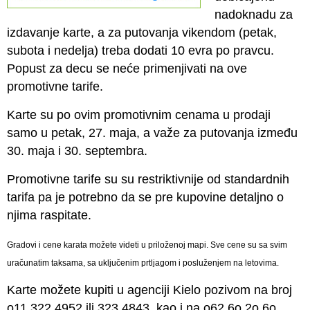
nadoknadu za
izdavanje karte, a za putovanja vikendom (petak,
subota i nedelja) treba dodati 10 evra po pravcu.
Popust za decu se neće primenjivati na ove
promotivne tarife.
Karte su po ovim promotivnim cenama u prodaji
samo u petak, 27. maja, a važe za putovanja između
30. maja i 30. septembra.
Promotivne tarife su su restriktivnije od standardnih
tarifa pa je potrebno da se pre kupovine detaljno o
njima raspitate.
Gradovi i cene karata možete videti u priloženoj mapi. Sve cene su sa svim
uračunatim taksama, sa uključenim prtljagom i posluženjem na letovima.
Karte možete kupiti u agenciji Kielo pozivom na broj
o11 322 4952 ili 323 4843, kao i na o62 6o 2o 6o,