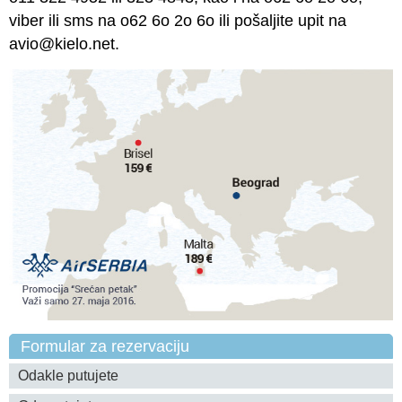
viber ili sms na o62 6o 2o 6o ili pošaljite upit na
avio@kielo.net.
Formular za rezervaciju