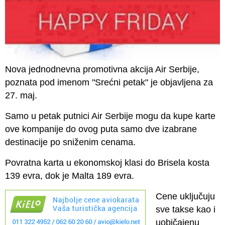
Nova jednodnevna promotivna akcija Air Serbije,
poznata pod imenom "Srećni petak" je objavljena za
27. maj.
Samo u petak putnici Air Serbije mogu da kupe karte
ove kompanije do ovog puta samo dve izabrane
destinacije po sniženim cenama.
Povratna karta u ekonomskoj klasi do Brisela kosta
139 evra, dok je Malta 189 evra.
Cene uključuju
sve takse kao i
uobičajenu