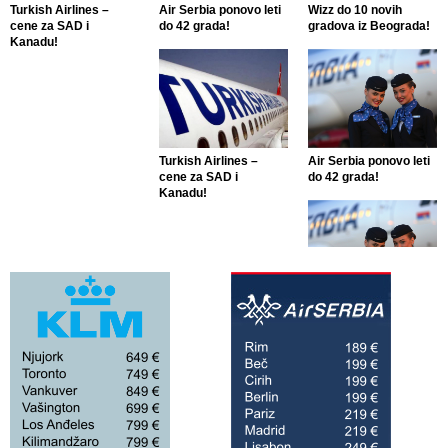
Turkish Airlines –
Air Serbia ponovo leti
Wizz do 10 novih
cene za SAD i
do 42 grada!
gradova iz Beograda!
Kanadu!
Turkish Airlines –
Air Serbia ponovo leti
cene za SAD i
do 42 grada!
Kanadu!
Air Serbia ponovo leti
do 42 grada!