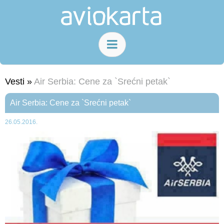
Vesti »
Air Serbia: Cene za `Srećni petak`
Air Serbia: Cene za `Srećni petak`
26.05.2016.