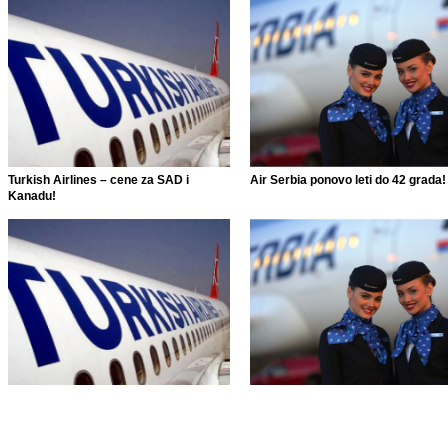
Turkish Airlines – cene za SAD i
Air Serbia ponovo leti do 42 grada!
Kanadu!
Turkish Airlines – cene za SAD i
Air Serbia ponovo leti do 42 grada!
Kanadu!