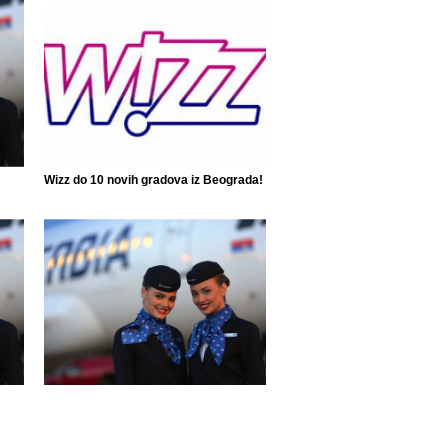
Wizz do 10 novih gradova iz Beograda!
Air Serbia ponovo leti do 42 grada!