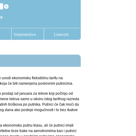
Inostranstvo
Lowcost
 uvodi ekonomsku fleksibilnu tarifu na
, koja će biti namenjena poslovnim putnicima.
 u prodaji od januara za letove koji počinju od
ene letova samo u okviru istog tarifnog razreda
atnih troškova po putnika. Putnici će čak moći da
stog dana ako postoje mogućnosti i to bez ikakve
na ekonomsku putnu klasu, ali će putnici imati
ritetne brze trake na aerodromima kao i putnici