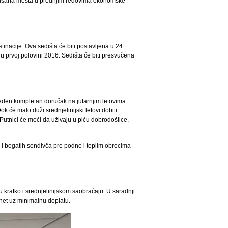
ervisana mesta u prednjim redovima ekonomske
stinacije. Ova sedišta će biti postavljena u 24
u prvoj polovini 2016. Sedišta će biti presvučena
uveden kompletan doručak na jutarnjim letovima:
ok će malo duži srednjelinijski letovi dobiti
 Putnici će moći da uživaju u piću dobrodošlice,
a i bogatih sendivča pre podne i toplim obrocima
 u kratko i srednjelinijskom saobraćaju. U saradnji
net uz minimalnu doplatu.