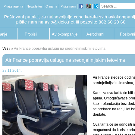
Pitajte agenta
Newsletter
O nama
Pišite nam
anje
Propisi
Aviokompanije
Aerodromi
Poslovni
putnik
Vesti »
Air France popravlja uslugu na srednjelinijskim letovima
Air France popravlja uslugu na srednjelinijskim letovima
28.11.2014.
Air France sledeće godine
srednjelinijskim letovima
Karte za ovu tarifu će biti
aprila. Omogućavaće prom
kao i refundaciju bez dod
se prebace na raniji let i
doplate.
Ova tarifa će se odnositi 
mogućnost da koriste prio