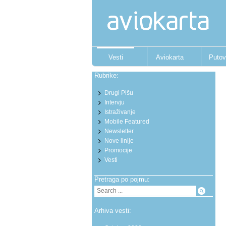
Vesti
Aviokarta
Putov
Rubrike:
Drugi Pišu
Intervju
Istraživanje
Mobile Featured
Newsletter
Nove linije
Promocije
Vesti
Pretraga po pojmu:
Arhiva vesti: