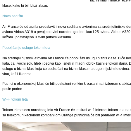
biznis klasi i imaće rez
klase, kako bi bili bliži izlazu.
Nova sedišta
Air France će od aprila predstaviti i nova sedišta u avionima za srednjelinijske de
aviona Airbus A319 u prvoj polovini naredne godine, kao i 25 aviona Airbus A320 
kožom i postavljena u svim putnim klasama.
Poboljšanje usluge tokom leta
Na srednjelinijskim letovima Air France će poboljšati uslugu biznis klase. Biće 
kafa, čaj, voćni sok, hleb i peciva kao i snek ili hladni obrok kasnije tokom dana. D
uslugu u biznis klasi koja će podsećati na biznis klasu na dugolinijskim letovima.
vinu, kafi i likerima.
Putnici u ekonomskoj klasi će biti posluženi velikim kroasanima i izborom slatkiš
posle podne.
Wi-Fi tokom leta
Tokom tri meseca narednog leta Air France će testirati wi-fi internet tokom leta na
sa telekomunikacionom kompanijom Orange putnicima će biti ponuđen wi-fi inter