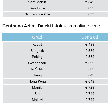
Sent Martin
€ 849
San Hoze
€ 899
Santjago de Čile
€ 899
Centralna Azija i Daleki Istok
– promotivne cene:
Grad
Cena od
Kuvajt
€ 499
Bangkok
€ 589
Peking
€ 589
Gvangdžou
€ 599
Ho Ši Min
€ 639
Hanoj
€ 649
Hong Kong
€ 649
Manila
€ 729
Bali
€ 749
Maldivi
€ 799