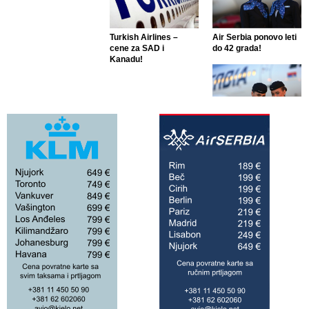
Turkish Airlines –
Air Serbia ponovo leti
cene za SAD i
do 42 grada!
Kanadu!
Air Serbia ponovo leti
do 42 grada!