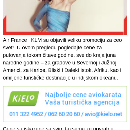
Air France i KLM su objavili veliku promociju za ceo
svet! U ovom pregledu pogledajte cene za
putovanja tokom čitave godine, sve do kraja juna
naredne godine – za gradove u Severnoj i Južnoj
Americi, za Karibe, Bliski i Daleki Istok, Afriku, kao i
omiljene turističke destinacije u indijskom okeanu.
Cene su iskazane sa svim taksama za povratnu