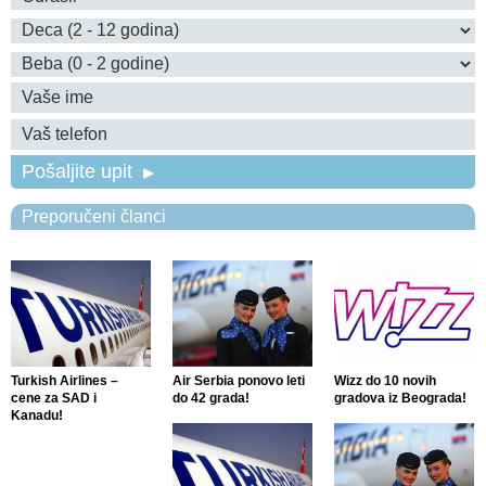
Pošaljite upit
Preporučeni članci
Turkish Airlines –
Air Serbia ponovo leti
Wizz do 10 novih
cene za SAD i
do 42 grada!
gradova iz Beograda!
Kanadu!