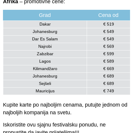
Afrika
– promotivne cene:
Grad
Cena od
Dakar
€ 519
Johanesburg
€ 549
Dar Es Salam
€ 549
Najrobi
€ 569
Zabzibar
€ 599
Lagos
€ 589
Kilimandžaro
€ 669
Johanesburg
€ 689
Sejšeli
€ 689
Mauricijus
€ 749
Kupite karte po najboljim cenama, putujte jednom od
najboljih kompanija na svetu.
Iskoristite ovu sjajnu festivalsku ponudu, ne
propustite da javite prijateljima!!!