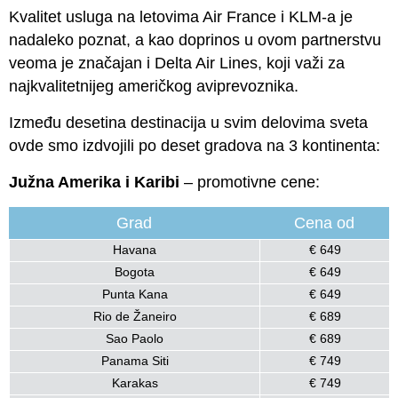
Kvalitet usluga na letovima Air France i KLM-a je
nadaleko poznat, a kao doprinos u ovom partnerstvu
veoma je značajan i Delta Air Lines, koji važi za
najkvalitetnijeg američkog aviprevoznika.
Između desetina destinacija u svim delovima sveta
ovde smo izdvojili po deset gradova na 3 kontinenta:
Južna Amerika i Karibi
– promotivne cene:
Grad
Cena od
Havana
€ 649
Bogota
€ 649
Punta Kana
€ 649
Rio de Žaneiro
€ 689
Sao Paolo
€ 689
Panama Siti
€ 749
Karakas
€ 749