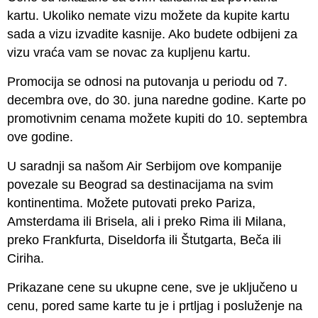
kartu. Ukoliko nemate vizu možete da kupite kartu
sada a vizu izvadite kasnije. Ako budete odbijeni za
vizu vraća vam se novac za kupljenu kartu.
Promocija se odnosi na putovanja u periodu od 7.
decembra ove, do 30. juna naredne godine. Karte po
promotivnim cenama možete kupiti do 10. septembra
ove godine.
U saradnji sa našom Air Serbijom ove kompanije
povezale su Beograd sa destinacijama na svim
kontinentima. Možete putovati preko Pariza,
Amsterdama ili Brisela, ali i preko Rima ili Milana,
preko Frankfurta, Diseldorfa ili Štutgarta, Beča ili
Ciriha.
Prikazane cene su ukupne cene, sve je uključeno u
cenu, pored same karte tu je i prtljag i posluženje na