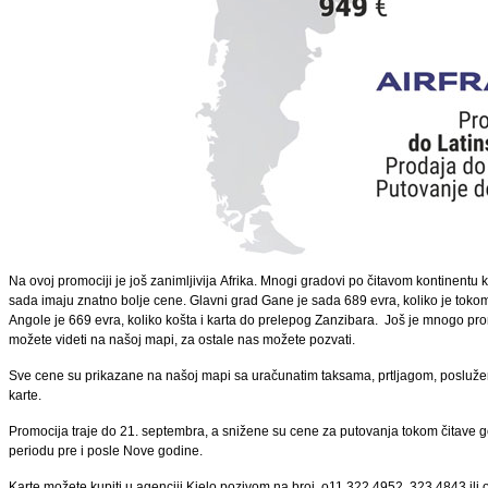
Na ovoj promociji je još zanimljivija Afrika. Mnogi gradovi po čitavom kontinentu 
sada imaju znatno bolje cene. Glavni grad Gane je sada 689 evra, koliko je toko
Angole je 669 evra, koliko košta i karta do prelepog Zanzibara. Još je mnogo prom
možete videti na našoj mapi, za ostale nas možete pozvati.
Sve cene su prikazane na našoj mapi sa uračunatim taksama, prtljagom, posluž
karte.
Promocija traje do 21. septembra, a snižene su cene za putovanja tokom čitave 
periodu pre i posle Nove godine.
Karte možete kupiti u agenciji Kielo pozivom na broj o11 322 4952, 323 4843 ili o