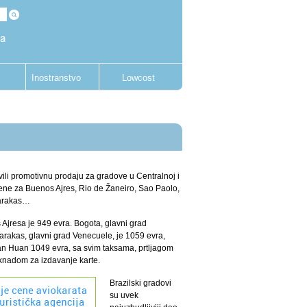
Inostranstvo
Lowcost
ili promotivnu prodaju za gradove u Centralnoj i
cene za Buenos Ajres, Rio de Žaneiro, Sao Paolo,
Karakas…
Ajresa je 949 evra. Bogota, glavni grad
arakas, glavni grad Venecuele, je 1059 evra,
San Huan 1049 evra, sa svim taksama, prtljagom
aknadom za izdavanje karte.
Brazilski gradovi
su uvek