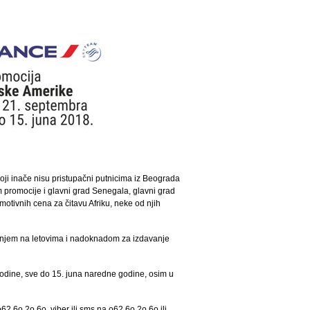
koji inače nisu pristupačni putnicima iz Beograda
m promocije i glavni grad Senegala, glavni grad
otivnih cena za čitavu Afriku, neke od njih
enjem na letovima i nadoknadom za izdavanje
godine, sve do 15. juna naredne godine, osim u
62 6o 2o 6o, viber ili sms na o62 6o 2o 6o ili