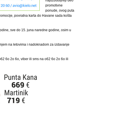
najuzbudljiviji deo
promotivne
ponude, ovog puta
romocije, povratna karta do Havane sada košta
godine, sve do 15. juna naredne godine, osim u
enjem na letovima i nadoknadom za izdavanje
62 6o 2o 6o, viber ili sms na o62 6o 2o 6o ili