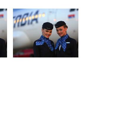
Air Serbia ponovo leti do 42 grada!