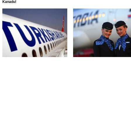
Kanadu!
Turkish Airlines – cene za SAD i
Air Serbia ponovo leti do 42 grada!
Kanadu!