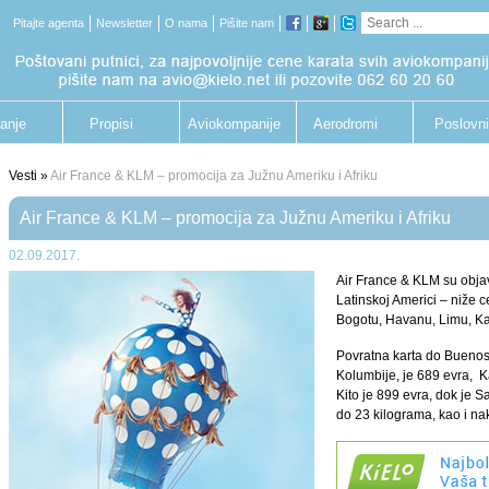
Pitajte agenta
Newsletter
O nama
Pišite nam
anje
Propisi
Aviokompanije
Aerodromi
Poslovni
putnik
Vesti »
Air France & KLM – promocija za Južnu Ameriku i Afriku
Air France & KLM – promocija za Južnu Ameriku i Afriku
02.09.2017.
Air France & KLM su objav
Latinskoj Americi – niže 
Bogotu, Havanu, Limu, 
Povratna karta do Buenos 
Kolumbije, je 689 evra, K
Kito je 899 evra, dok je 
do 23 kilograma, kao i n