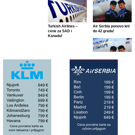
Turkish Airlines –
Air Serbia ponovo leti
cene za SAD i
do 42 grada!
Kanadu!
Air Serbia ponovo leti
do 42 grada!