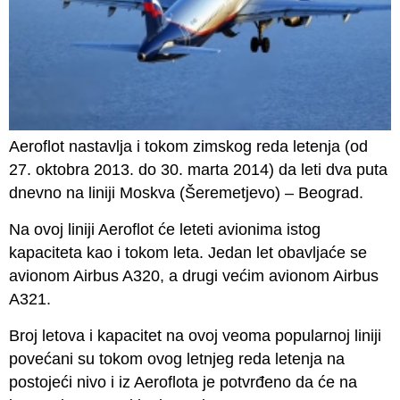
Aeroflot nastavlja i tokom zimskog reda letenja (od
27. oktobra 2013. do 30. marta 2014) da leti dva puta
dnevno na liniji Moskva (Šeremetjevo) – Beograd.
Na ovoj liniji Aeroflot će leteti avionima istog
kapaciteta kao i tokom leta. Jedan let obavljaće se
avionom Airbus A320, a drugi većim avionom Airbus
A321.
Broj letova i kapacitet na ovoj veoma popularnoj liniji
povećani su tokom ovog letnjeg reda letenja na
postojeći nivo i iz Aeroflota je potvrđeno da će na