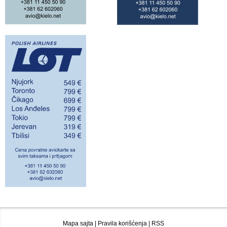
Mapa sajta
|
Pravila korišćenja
|
RSS