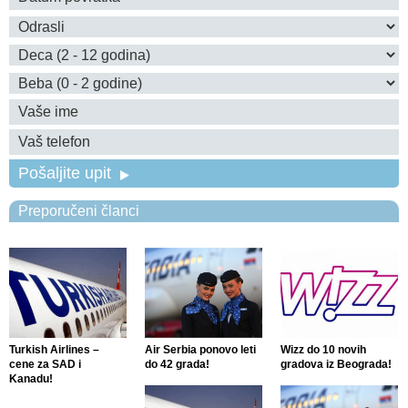
Pošaljite upit
Preporučeni članci
Turkish Airlines –
Air Serbia ponovo leti
Wizz do 10 novih
cene za SAD i
do 42 grada!
gradova iz Beograda!
Kanadu!