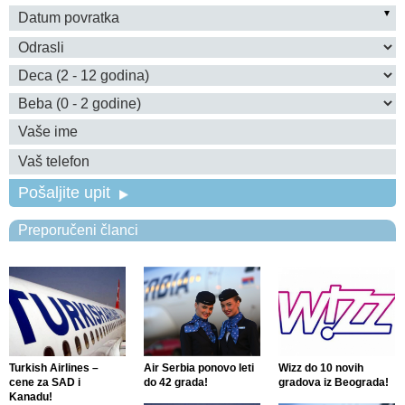
Pošaljite upit
Preporučeni članci
Turkish Airlines –
Air Serbia ponovo leti
Wizz do 10 novih
cene za SAD i
do 42 grada!
gradova iz Beograda!
Kanadu!