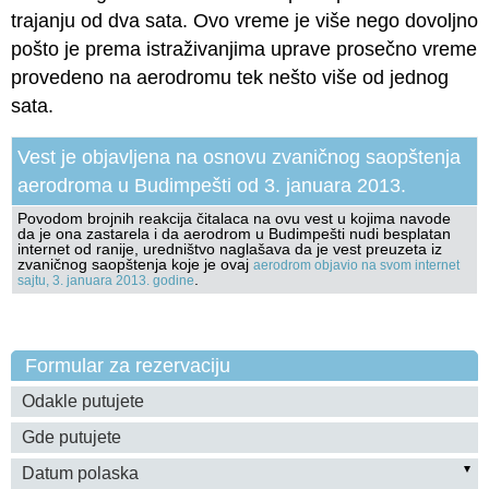
trajanju od dva sata. Ovo vreme je više nego dovoljno
pošto je prema istraživanjima uprave prosečno vreme
provedeno na aerodromu tek nešto više od jednog
sata.
Vest je objavljena na osnovu zvaničnog saopštenja
aerodroma u Budimpešti od 3. januara 2013.
Povodom brojnih reakcija čitalaca na ovu vest u kojima navode
da je ona zastarela i da aerodrom u Budimpešti nudi besplatan
internet od ranije, uredništvo naglašava da je vest preuzeta iz
zvaničnog saopštenja koje je ovaj
aerodrom objavio na svom internet
.
sajtu, 3. januara 2013. godine
Formular za rezervaciju