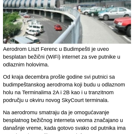
Aerodrom Liszt Ferenc u Budimpešti je uveo
besplatan bežični (WiFi) internet za sve putnike u
odlaznim holovima.
Od kraja decembra prošle godine svi putnici sa
budimpeštanskog aerodroma koji budu u odlaznom
holu na Terminalima 2A i 2B kao i u tranzitnom
području u okviru novog SkyCourt terminala.
Na aerodromu smatraju da je omogućavanje
besplatnog bežičnog interneta veoma značajano u
današnje vreme, kada gotovo svako od putnika ima