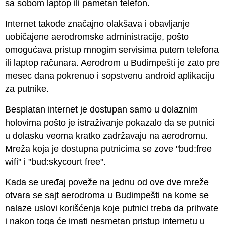
sa sobom laptop ili pametan telefon.
Internet takođe značajno olakšava i obavljanje
uobičajene aerodromske administracije, pošto
omogućava pristup mnogim servisima putem telefona
ili laptop računara. Aerodrom u Budimpešti je zato pre
mesec dana pokrenuo i sopstvenu android aplikaciju
za putnike.
Besplatan internet je dostupan samo u dolaznim
holovima pošto je istraživanje pokazalo da se putnici
u dolasku veoma kratko zadržavaju na aerodromu.
Mreža koja je dostupna putnicima se zove "bud:free
wifi" i "bud:skycourt free".
Kada se uređaj poveže na jednu od ove dve mreže
otvara se sajt aerodroma u Budimpešti na kome se
nalaze uslovi korišćenja koje putnici treba da prihvate
i nakon toga će imati nesmetan pristup internetu u