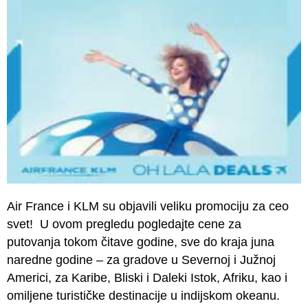
Air France i KLM su objavili veliku promociju za ceo
svet! U ovom pregledu pogledajte cene za
putovanja tokom čitave godine, sve do kraja juna
naredne godine – za gradove u Severnoj i Južnoj
Americi, za Karibe, Bliski i Daleki Istok, Afriku, kao i
omiljene turističke destinacije u indijskom okeanu.