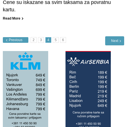
Cene su iskazane sa svim taksama za povratnu
kartu.
Read More
Previous
2
3
4
5
6
Next