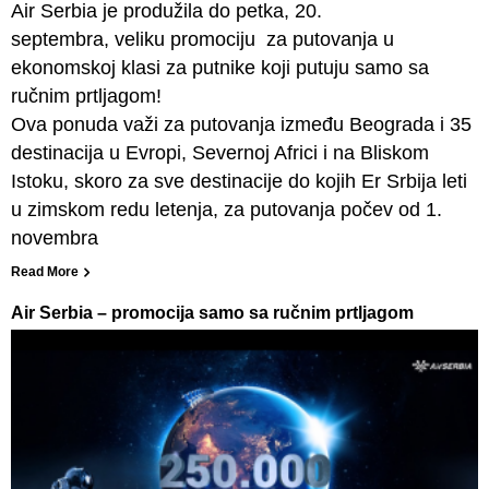
Air Serbia je produžila do petka, 20.
septembra, veliku promociju za putovanja u
ekonomskoj klasi za putnike koji putuju samo sa
ručnim prtljagom!
Ova ponuda važi za putovanja između Beograda i 35
destinacija u Evropi, Severnoj Africi i na Bliskom
Istoku, skoro za sve destinacije do kojih Er Srbija leti
u zimskom redu letenja, za putovanja počev od 1.
novembra
Read More
Air Serbia – promocija samo sa ručnim prtljagom