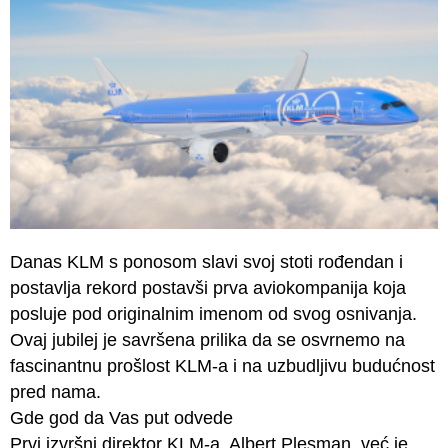
Danas KLM s ponosom slavi svoj stoti rođendan i
postavlja rekord postavši prva aviokompanija koja
posluje pod originalnim imenom od svog osnivanja.
Ovaj jubilej je savršena prilika da se osvrnemo na
fascinantnu prošlost KLM-a i na uzbudljivu budućnost
pred nama.
Gde god da Vas put odvede
Prvi izvršni direktor KLM-a, Albert Plesman, već je