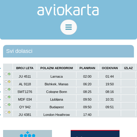
Svi dolasci
BROJ LETA
POLAZNI AERODROM
PLANIRAN
OCEKIVAN
IZLAZ
JU 4511
Larnaca
02:00
01:44
AL 9118
Bishkek, Manas
06:20
19:50
SWT1276
Cologne Bonn
08:25
08:16
International Airport
MDF 034
Ljubljana
09:50
10:31
QY 942
Budapest
09:50
09:51
JU 4381
London Heathrow
17:40